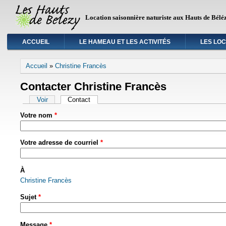
Location saisonnière naturiste aux Hauts de Bélé
ACCUEIL
LE HAMEAU ET LES ACTIVITÉS
LES LO
Vous êtes ici
Accueil
»
Christine Francès
Contacter Christine Francès
Primary tabs
Voir
Contact
(onglet actif)
Votre nom
*
Votre adresse de courriel
*
À
Christine Francès
Sujet
*
Message
*